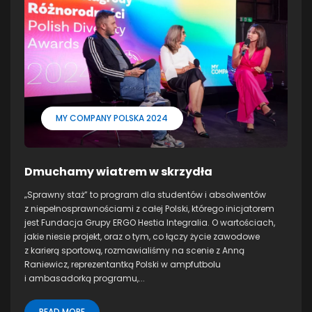
MY COMPANY POLSKA 2024
Dmuchamy wiatrem w skrzydła
„Sprawny staż” to program dla studentów i absolwentów
z niepełnosprawnościami z całej Polski, którego inicjatorem
jest Fundacja Grupy ERGO Hestia Integralia. O wartościach,
jakie niesie projekt, oraz o tym, co łączy życie zawodowe
z karierą sportową, rozmawialiśmy na scenie z Anną
Raniewicz, reprezentantką Polski w ampfutbolu
i ambasadorką programu,...
READ MORE