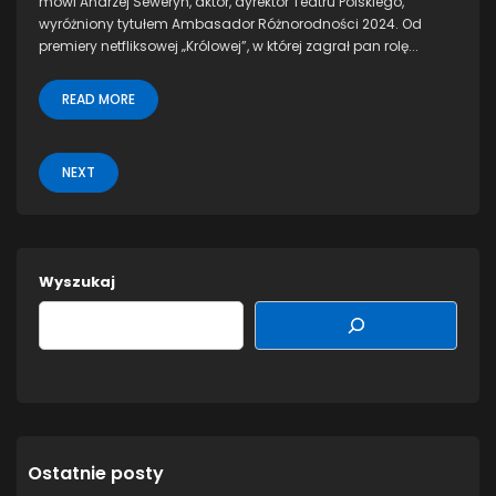
mówi Andrzej Seweryn, aktor, dyrektor Teatru Polskiego,
wyróżniony tytułem Ambasador Różnorodności 2024. Od
premiery netfliksowej „Królowej”, w której zagrał pan rolę...
READ MORE
NEXT
Wyszukaj
Ostatnie posty